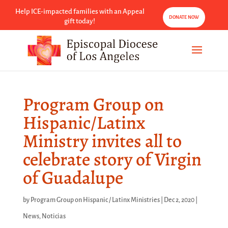
Help ICE-impacted families with an Appeal
DONATE NOW
gift today!
Program Group on
Hispanic/Latinx
Ministry invites all to
celebrate story of Virgin
of Guadalupe
by
Program Group on Hispanic / Latinx Ministries
|
Dec 2, 2020
|
News
,
Noticias