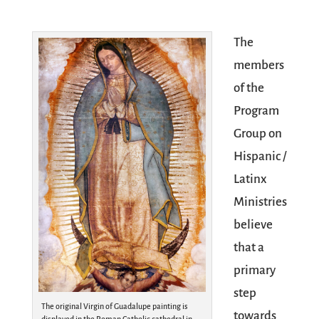
The
members
of the
Program
Group on
Hispanic /
Latinx
Ministries
believe
that a
primary
step
The original Virgin of Guadalupe painting is
towards