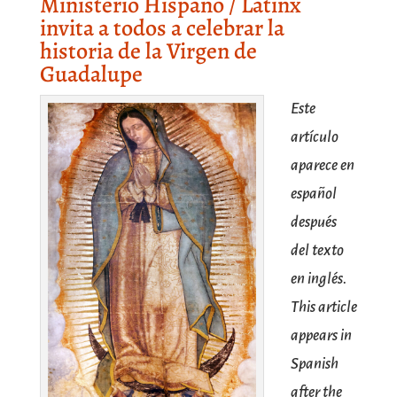
Ministerio Hispano / Latinx
invita a todos a celebrar la
historia de la Virgen de
Guadalupe
Este
artículo
aparece en
español
después
del texto
en inglés.
This article
appears in
Spanish
after the